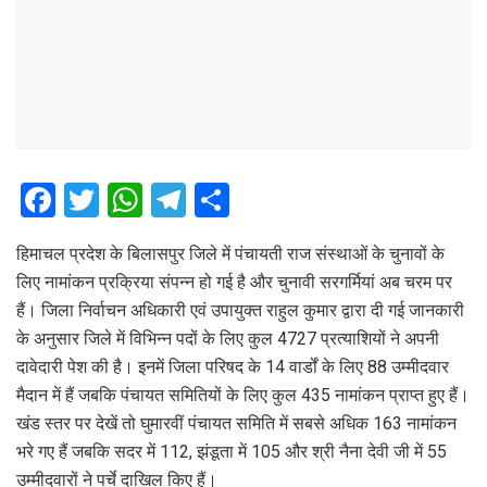
F
T
W
T
S
a
wi
h
el
h
हिमाचल प्रदेश के बिलासपुर जिले में पंचायती राज संस्थाओं के चुनावों के
ce
tt
at
e
ar
लिए नामांकन प्रक्रिया संपन्न हो गई है और चुनावी सरगर्मियां अब चरम पर
b
er
s
gr
e
हैं। जिला निर्वाचन अधिकारी एवं उपायुक्त राहुल कुमार द्वारा दी गई जानकारी
o
A
a
के अनुसार जिले में विभिन्न पदों के लिए कुल 4727 प्रत्याशियों ने अपनी
o
p
m
दावेदारी पेश की है। इनमें जिला परिषद के 14 वार्डों के लिए 88 उम्मीदवार
मैदान में हैं जबकि पंचायत समितियों के लिए कुल 435 नामांकन प्राप्त हुए हैं।
k
p
खंड स्तर पर देखें तो घुमारवीं पंचायत समिति में सबसे अधिक 163 नामांकन
भरे गए हैं जबकि सदर में 112, झंडूता में 105 और श्री नैना देवी जी में 55
उम्मीदवारों ने पर्चे दाखिल किए हैं।