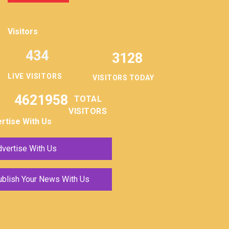
Visitors
434
3128
LIVE VISITORS
VISITORS TODAY
4621958
TOTAL
VISITORS
rtise With Us
vertise With Us
ublish Your News With Us