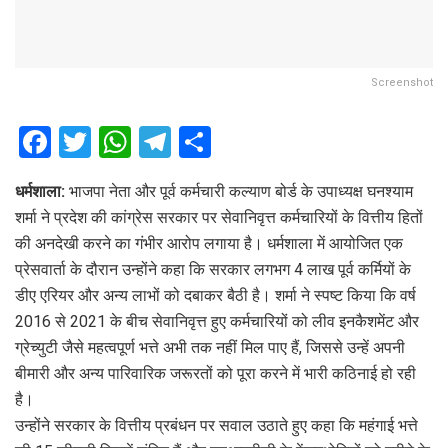
Screenshot
F
T
W
T
S
a
wi
h
el
h
धर्मशाला:
भाजपा नेता और पूर्व कर्मचारी कल्याण बोर्ड के उपाध्यक्ष घनश्याम
ce
tt
at
e
ar
शर्मा ने प्रदेश की कांग्रेस सरकार पर सेवानिवृत्त कर्मचारियों के वित्तीय हितों
b
er
s
gr
e
की अनदेखी करने का गंभीर आरोप लगाया है। धर्मशाला में आयोजित एक
o
A
a
प्रेसवार्ता के दौरान उन्होंने कहा कि सरकार लगभग 4 लाख पूर्व कर्मियों के
o
p
m
डीए एरियर और अन्य लाभों को दबाकर बैठी है। शर्मा ने स्पष्ट किया कि वर्ष
2016 से 2021 के बीच सेवानिवृत्त हुए कर्मचारियों को लीव इनकैशमेंट और
k
p
ग्रेच्युटी जैसे महत्वपूर्ण भत्ते अभी तक नहीं मिल पाए हैं, जिससे उन्हें अपनी
बीमारी और अन्य पारिवारिक जरूरतों को पूरा करने में भारी कठिनाई हो रही
है।
उन्होंने सरकार के वित्तीय प्रबंधन पर सवाल उठाते हुए कहा कि महंगाई भत्ते