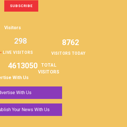
Visitors
298
8762
LIVE VISITORS
VISITORS TODAY
4613050
TOTAL
VISITORS
rtise With Us
vertise With Us
ublish Your News With Us