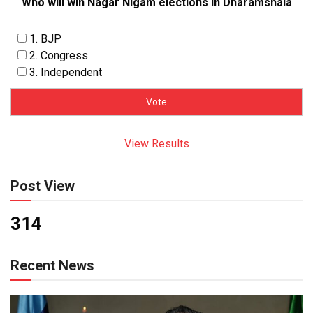
Who will win Nagar Nigam elections in Dharamshala
1. BJP
2. Congress
3. Independent
View Results
Post View
314
Recent News