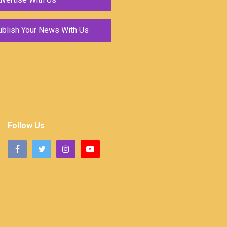
ublish Your News With Us
Follow Us