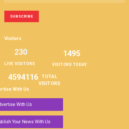
Visitors
230
1495
LIVE VISITORS
VISITORS TODAY
4594116
TOTAL
VISITORS
rtise With Us
vertise With Us
ublish Your News With Us