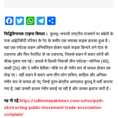
F
T
W
T
S
a
wi
h
el
h
सिद्धिविनायक टाइम्स शिमला।
कुल्लू–मनाली राष्ट्रीय राजमार्ग पर बबेली के
ce
tt
at
e
ar
पास आईटीबीपी परिसर के गेट के समीप एक भयावह सड़क हादसा हुआ है।
b
er
s
gr
e
यहां एक पर्यटक वाहन अनियंत्रित होकर पहले सड़क किनारे लगे पोल से
o
A
a
टकराया और फिर पैरापिट से जा टकराया, जिससे वाहन में सवार लोगों की
o
p
m
चीख-पुकार मच गई। हादसे में दिल्ली निवासी तीन पर्यटक—सोनिया (40),
साक्षी (26) और 5 वर्षीय देवीशा—मौके पर ही गंभीर रूप से घायल होकर दम
k
p
तोड़ गए। वहीं वाहन में सवार अन्य तीन लोग सचिन, साहिल और अनिका
गंभीर रूप से घायल हो गए, जिन्हें तुरंत क्षेत्रीय अस्पताल कुल्लू में भर्ती कराया
गया है, जहां उनकी हालत गंभीर बताई जा रही है और उनका इलाज जारी है।
यह भी पढ़ें:
https://sidhivinayaktimes.com/sufootpath-
obstructing-public-movement-trade-association-
complain/