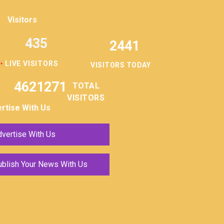
Visitors
435
2441
LIVE VISITORS
VISITORS TODAY
4621271
TOTAL
VISITORS
rtise With Us
vertise With Us
ublish Your News With Us