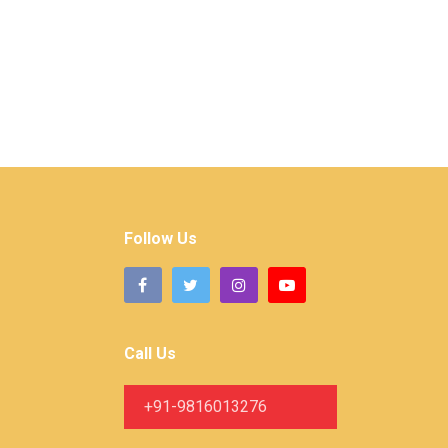
Follow Us
Call Us
+91-9816013276