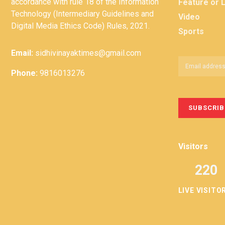
accordance with rule 18 of the Information
Feature or 
Technology (Intermediary Guidelines and
Video
Digital Media Ethics Code) Rules, 2021.
Sports
Email:
sidhivinayaktimes@gmail.com
Phone:
9816013276
Visitors
220
LIVE VISITO
Privacy
Term &