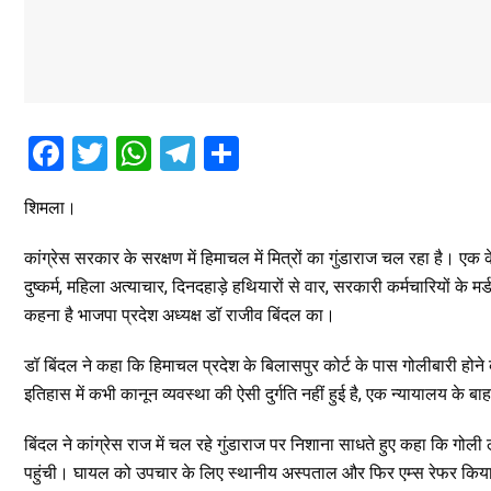
F
T
W
T
S
a
wi
h
el
h
शिमला।
ce
tt
at
e
ar
b
er
s
gr
e
कांग्रेस सरकार के सरक्षण में हिमाचल में मित्रों का गुंडाराज चल रहा है। एक के 
o
A
a
दुष्कर्म, महिला अत्याचार, दिनदहाड़े हथियारों से वार, सरकारी कर्मचारियों के
कहना है भाजपा प्रदेश अध्यक्ष डॉ राजीव बिंदल का।
o
p
m
k
p
डॉ बिंदल ने कहा कि हिमाचल प्रदेश के बिलासपुर कोर्ट के पास गोलीबारी हो
इतिहास में कभी कानून व्यवस्था की ऐसी दुर्गति नहीं हुई है, एक न्यायालय के ब
बिंदल ने कांग्रेस राज में चल रहे गुंडाराज पर निशाना साधते हुए कहा कि ग
पहुंची। घायल को उपचार के लिए स्थानीय अस्पताल और फिर एम्स रेफर किया ग