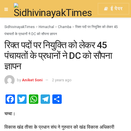
ई पेपर
SidhivinayakTimes
>
Himachal
>
Chamba
>
रिक्त पदों पर नियुक्ति को लेकर 45
पंचायतों के प्रधानों ने DC को सौपना ज्ञापन
रिक्त पदों पर नियुक्ति को लेकर 45
पंचायतों के प्रधानों ने DC को सौपना
ज्ञापन
by
Aniket Soni
2 years ago
F
T
W
T
S
a
wi
h
el
h
चम्बा।
ce
tt
at
e
ar
b
er
s
gr
e
विकास खंड तीसा के प्रधान संघ ने गुरुवार को खंड विकास अधिकारी