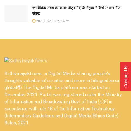
रणनीतिक संयम की कला: पीएम मोदी के नेतृत्व ने कैसे संभाला नीट
संकट
2026/07/29 03:27:54PM
Contact Us
Sidhivinayaktimes , a Digital Media sharing people's
thoughts valuable information and news in bilingual around
global🌎. The Digital Media platform was started on
December 2021. Portal was registered under the Ministry
of Information and Broadcasting Govt of India 🇮🇳 in
accordance with rule 18 of the Information Technology
(Intermediary Guidelines and Digital Media Ethics Code)
Rules, 2021.