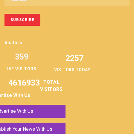
Visitors
359
2257
LIVE VISITORS
VISITORS TODAY
4616933
TOTAL
VISITORS
rtise With Us
vertise With Us
ublish Your News With Us