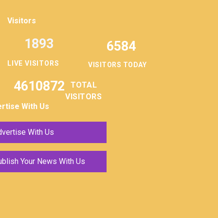
Visitors
1893
6584
LIVE VISITORS
VISITORS TODAY
4610872
TOTAL
VISITORS
rtise With Us
vertise With Us
ublish Your News With Us