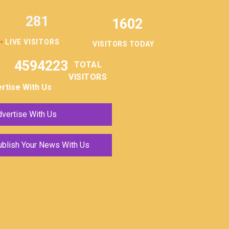
281
1602
LIVE VISITORS
VISITORS TODAY
4594223
TOTAL
VISITORS
rtise With Us
vertise With Us
ublish Your News With Us