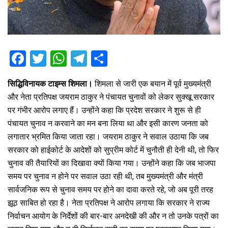
F
T
W
T
S
a
wi
h
el
h
सिद्धिविनायक टाइम्स शिमला।
शिमला से जारी एक बयान में पूर्व मुख्यमंत्री
ce
tt
at
e
ar
और नेता प्रतिपक्ष जयराम ठाकुर ने पंचायत चुनावों को लेकर सुक्खू सरकार
b
er
s
gr
e
पर गंभीर आरोप लगाए हैं। उन्होंने कहा कि प्रदेश सरकार ने शुरू से ही
o
A
a
पंचायत चुनाव न करवाने का मन बना लिया था और इसी कारण जनता को
o
p
m
लगातार भ्रमित किया जाता रहा। जयराम ठाकुर ने सवाल उठाया कि जब
सरकार को हाईकोर्ट के आदेशों को सुप्रीम कोर्ट में चुनौती ही देनी थी, तो फिर
k
p
चुनाव की तैयारियों का दिखावा क्यों किया गया। उन्होंने कहा कि जब भाजपा
समय पर चुनाव न होने पर सवाल उठा रही थी, तब मुख्यमंत्री और मंत्री
सार्वजनिक रूप से चुनाव समय पर होने का दावा करते रहे, जो अब पूरी तरह
झूठ साबित हो रहा है। नेता प्रतिपक्ष ने आरोप लगाया कि सरकार ने राज्य
निर्वाचन आयोग के निर्देशों की बार-बार अनदेखी की और न तो उनके पत्रों का