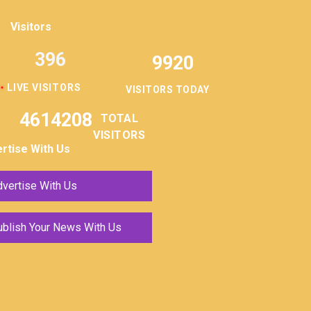
Visitors
396
9920
LIVE VISITORS
VISITORS TODAY
4614208
TOTAL
VISITORS
rtise With Us
vertise With Us
ublish Your News With Us