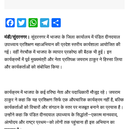
F
T
W
T
S
a
wi
h
el
h
मंडी/सुंदरनगर।
सुंदरनगर में भाजपा के जिला कार्यालय में पंडित दीनदयाल
ce
tt
at
e
ar
उपाध्याय प्रशिक्षण महाअभियान की प्रदेश स्तरीय कार्यशाला आयोजित की
b
er
s
gr
e
गई। वहीं नेरचौक में भाजपा के व्यापार प्रकोष्ठ की बैठक भी हुई। इन
o
A
a
कार्यक्रमों में पूर्व मुख्यमंत्री और नेता प्रतिपक्ष जयराम ठाकुर ने हिस्सा लिया
o
p
m
और कार्यकर्ताओं को संबोधित किया।
k
p
कार्यक्रम में भाजपा के कई वरिष्ठ नेता और पदाधिकारी मौजूद रहे। जयराम
ठाकुर ने कहा कि यह प्रशिक्षण सिर्फ एक औपचारिक कार्यक्रम नहीं है, बल्कि
कार्यकर्ताओं को विचारों और संगठन के स्तर पर मजबूत बनाने का प्रयास है।
उन्होंने कहा कि पंडित दीनदयाल उपाध्याय के सिद्धांतों—एकात्म मानववाद,
अंत्योदय और राष्ट्र प्रथम—को लोगों तक पहुंचाना ही इस अभियान का