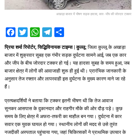
अखाड़ा बाजार में भीषण सड़क हादसा, कार- जीप की जोरदार टक्कर
F
T
W
T
S
a
wi
h
el
h
प्रिया शर्मा रिपोर्टर, सिद्धिविनायक टाइम्स | कुल्लू:
जिला कुल्लू के अखाड़ा
ce
tt
at
e
ar
बाजार में शुक्रवार सुबह एक गंभीर सड़क दुर्घटना सामने आई, जब एक कार
b
er
s
gr
e
और जीप के बीच जोरदार टक्कर हो गई। यह हादसा सुबह के समय हुआ, जब
o
A
a
बाजार क्षेत्र में लोगों की आवाजाही शुरू ही हुई थी। प्रारंभिक जानकारी के
o
p
m
अनुसार तेज रफ्तार और लापरवाही इस दुर्घटना के मुख्य कारण माने जा रहे
हैं।
k
p
प्रत्यक्षदर्शियों ने बताया कि टक्कर इतनी भीषण थी कि तेज आवाज
सुनकर आसपास के दुकानदार और राहगीर मौके की ओर दौड़ पड़े। कुछ
समय के लिए क्षेत्र में अफरा-तफरी का माहौल बन गया। दुर्घटना में कार
सवार एक युवक घायल हो गया। स्थानीय लोगों की मदद से उसे तुरंत
नजदीकी अस्पताल पहुंचाया गया, जहां चिकित्सकों ने प्राथमिक उपचार के