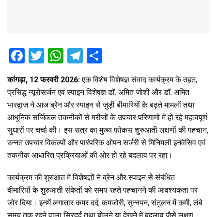
F
T
W
T
S
a
wi
h
el
h
कांगड़ा, 12 फरवरी 2026:
एक विशेष विशेषज्ञ संवाद कार्यक्रम के तहत,
ce
tt
at
e
ar
प्रसिद्ध न्यूरोसर्जन एवं स्पाइन विशेषज्ञ डॉ. अमित जोशी और डॉ. अमित
b
er
s
gr
e
भारद्वाज ने आज ब्रेन और स्पाइन से जुड़ी बीमारियों के बढ़ते मामलों तथा
o
A
a
आधुनिक सर्जिकल तकनीकों से मरीजों के उपचार परिणामों में हो रहे महत्वपूर्ण
o
p
m
सुधारों पर चर्चा की। इस सत्र का मुख्य फोकस शुरुआती लक्षणों की पहचान,
उन्नत उपचार विकल्पों और पारंपरिक ओपन सर्जरी से मिनिमली इनवेसिव एवं
k
p
तकनीक आधारित प्रक्रियाओं की ओर हो रहे बदलाव पर रहा।
कार्यक्रम की शुरुआत में विशेषज्ञों ने ब्रेन और स्पाइन से संबंधित
बीमारियों के शुरुआती संकेतों को समय रहते पहचानने की आवश्यकता पर
जोर दिया। इनमें लगातार कमर दर्द, कमजोरी, सुन्नपन, संतुलन में कमी, लंबे
समय तक रहने वाला सिरदर्द तथा बोलने या देखने में बदलाव जैसे लक्षण