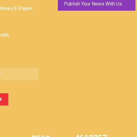
Publish Your News With Us
ktimes E-Paper
Lekh