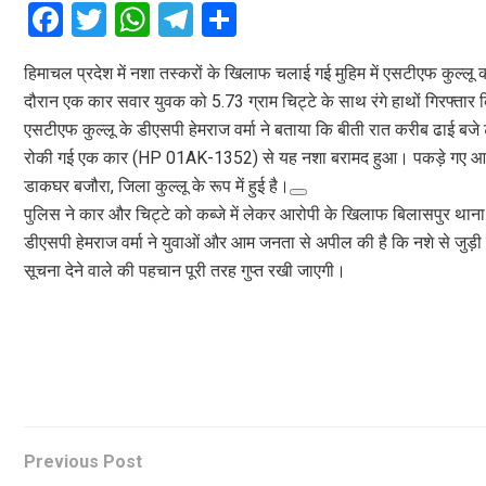
F
T
W
T
S
a
wi
h
el
h
हिमाचल प्रदेश में नशा तस्करों के खिलाफ चलाई गई मुहिम में एसटीएफ कुल्लू 
ce
tt
at
e
ar
दौरान एक कार सवार युवक को 5.73 ग्राम चिट्टे के साथ रंगे हाथों गिरफ्तार 
b
er
s
gr
e
एसटीएफ कुल्लू के डीएसपी हेमराज वर्मा ने बताया कि बीती रात करीब ढाई बजे 
o
A
a
रोकी गई एक कार (HP 01AK-1352) से यह नशा बरामद हुआ। पकड़े गए आरोपी 
o
p
m
डाकघर बजौरा, जिला कुल्लू के रूप में हुई है।
पुलिस ने कार और चिट्टे को कब्जे में लेकर आरोपी के खिलाफ बिलासपुर थान
k
p
डीएसपी हेमराज वर्मा ने युवाओं और आम जनता से अपील की है कि नशे से जुड़
सूचना देने वाले की पहचान पूरी तरह गुप्त रखी जाएगी।
Previous Post