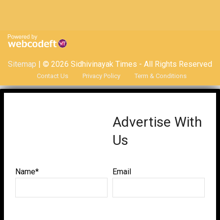
Sitemap
| © 2026 Sidhivinayak Times - All Rights Reserved
Contact Us
Privacy Policy
Term & Conditions
Advertise With
Us
Name*
Email