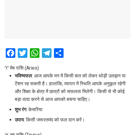
F
T
W
T
S
a
wi
h
el
h
♈ मेष राशि (Aries)
ce
tt
at
e
ar
भविष्यफल
: आज आपके मन में किसी बात को लेकर थोड़ी उलझन या
b
er
s
gr
e
टेंशन रह सकती है। हालांकि, व्यापार में स्थिति आपके अनुकूल रहेगी
o
A
a
और शिक्षा के क्षेत्र में छात्रों को सफलता मिलेगी। किसी से भी कोई
o
p
m
बड़ा वादा करने से आज आपको बचना चाहिए।
k
p
शुभ रंग
: केसरिया
उपाय
: किसी जरूरतमंद को फल दान करें।
♉ वृष राशि (Taurus)