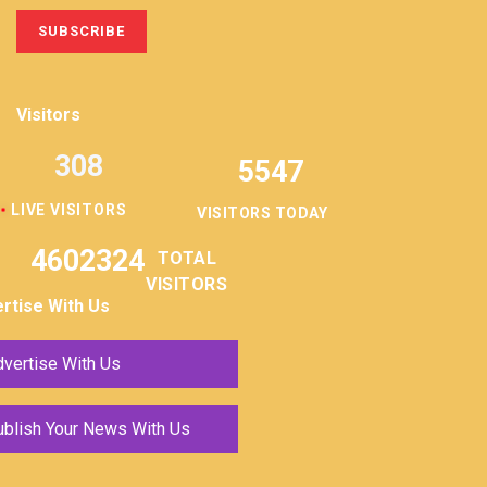
Visitors
308
5547
LIVE VISITORS
VISITORS TODAY
4602324
TOTAL
VISITORS
rtise With Us
vertise With Us
ublish Your News With Us