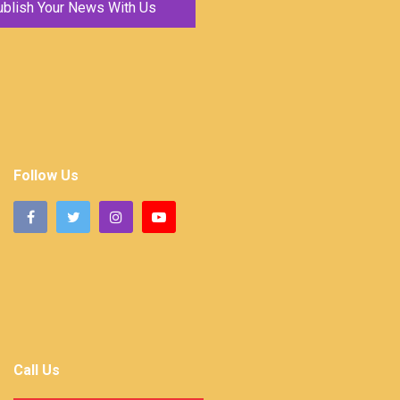
ublish Your News With Us
Follow Us
Call Us