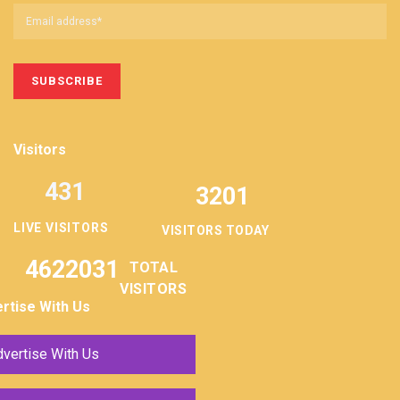
Visitors
431
3201
LIVE VISITORS
VISITORS TODAY
4622031
TOTAL
VISITORS
rtise With Us
vertise With Us