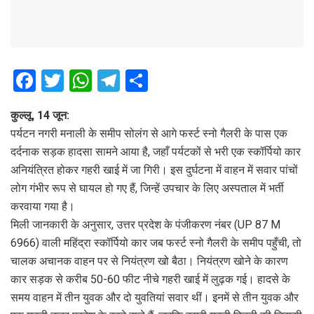
F
T
W
T
S
a
wi
h
el
h
कुल्लू, 14 जून:
ce
tt
at
e
ar
पर्यटन नगरी मनाली के समीप सोलंग से आगे फर्स्ट स्नो गैलरी के पास एक
b
er
s
gr
e
दर्दनाक सड़क हादसा सामने आया है, जहाँ पर्यटकों से भरी एक स्कॉर्पियो कार
o
A
a
अनियंत्रित होकर गहरी खाई में जा गिरी। इस दुर्घटना में वाहन में सवार पांचों
o
p
m
लोग गंभीर रूप से घायल हो गए हैं, जिन्हें उपचार के लिए अस्पताल में भर्ती
करवाया गया है।
k
p
मिली जानकारी के अनुसार, उत्तर प्रदेश के पंजीकरण नंबर (UP 87 M
6966) वाली महिंद्रा स्कॉर्पियो कार जब फर्स्ट स्नो गैलरी के समीप पहुँची, तो
चालक अचानक वाहन पर से नियंत्रण खो बैठा। नियंत्रण खोने के कारण
कार सड़क से करीब 50-60 फीट नीचे गहरी खाई में लुढ़क गई। हादसे के
समय वाहन में तीन युवक और दो युवतियां सवार थीं। इनमें से तीन युवक और