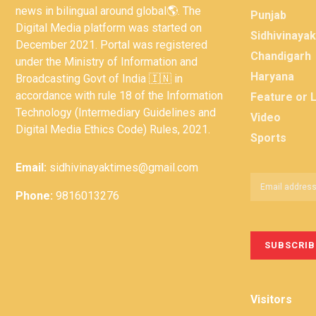
news in bilingual around global🌎. The
Punjab
Digital Media platform was started on
Sidhivinaya
December 2021. Portal was registered
Chandigarh
under the Ministry of Information and
Haryana
Broadcasting Govt of India 🇮🇳 in
accordance with rule 18 of the Information
Feature or 
Technology (Intermediary Guidelines and
Video
Digital Media Ethics Code) Rules, 2021.
Sports
Email:
sidhivinayaktimes@gmail.com
Phone:
9816013276
Visitors