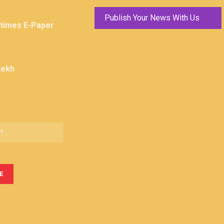
Publish Your News With Us
ktimes E-Paper
Lekh