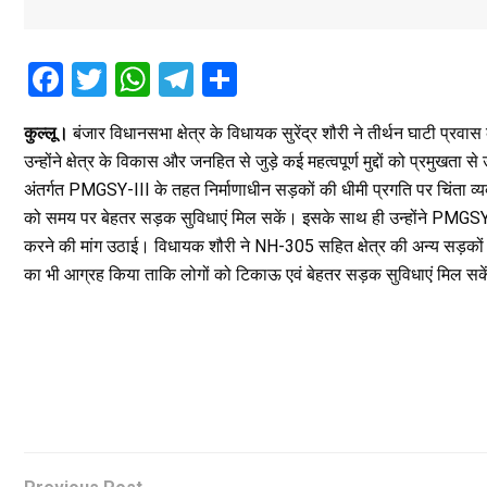
F
T
W
T
S
a
wi
h
el
h
कुल्लू।
बंजार विधानसभा क्षेत्र के विधायक सुरेंद्र शौरी ने तीर्थन घाटी प्रवा
ce
tt
at
e
ar
उन्होंने क्षेत्र के विकास और जनहित से जुड़े कई महत्वपूर्ण मुद्दों को प्रमुखता 
b
er
s
gr
e
अंतर्गत PMGSY-III के तहत निर्माणाधीन सड़कों की धीमी प्रगति पर चिंता व्यक्त 
o
A
a
को समय पर बेहतर सड़क सुविधाएं मिल सकें। इसके साथ ही उन्होंने PMGSY-
o
p
m
करने की मांग उठाई। विधायक शौरी ने NH-305 सहित क्षेत्र की अन्य सड़कों पर चल
का भी आग्रह किया ताकि लोगों को टिकाऊ एवं बेहतर सड़क सुविधाएं मिल सक
k
p