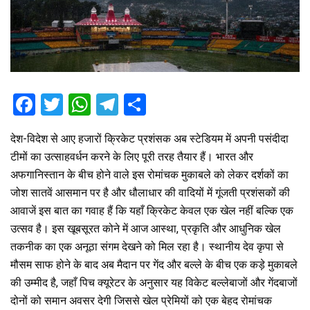
F
T
W
T
S
a
wi
h
el
h
देश-विदेश से आए हजारों क्रिकेट प्रशंसक अब स्टेडियम में अपनी पसंदीदा
ce
tt
at
e
ar
टीमों का उत्साहवर्धन करने के लिए पूरी तरह तैयार हैं। भारत और
b
er
s
gr
e
अफगानिस्तान के बीच होने वाले इस रोमांचक मुकाबले को लेकर दर्शकों का
o
A
a
जोश सातवें आसमान पर है और धौलाधार की वादियों में गूंजती प्रशंसकों की
o
p
m
आवाजें इस बात का गवाह हैं कि यहाँ क्रिकेट केवल एक खेल नहीं बल्कि एक
उत्सव है। इस खूबसूरत कोने में आज आस्था, प्रकृति और आधुनिक खेल
k
p
तकनीक का एक अनूठा संगम देखने को मिल रहा है। स्थानीय देव कृपा से
मौसम साफ होने के बाद अब मैदान पर गेंद और बल्ले के बीच एक कड़े मुकाबले
की उम्मीद है, जहाँ पिच क्यूरेटर के अनुसार यह विकेट बल्लेबाजों और गेंदबाजों
दोनों को समान अवसर देगी जिससे खेल प्रेमियों को एक बेहद रोमांचक