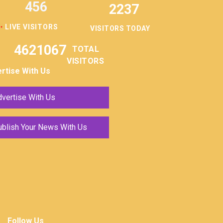
456
2237
LIVE VISITORS
VISITORS TODAY
4621067
TOTAL
VISITORS
rtise With Us
vertise With Us
ublish Your News With Us
Follow Us