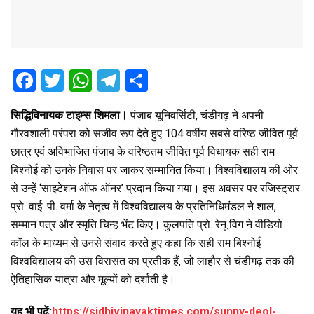
F
T
W
T
S
a
wi
h
el
h
सिद्धिविनायक टाइम्स शिमला।
पंजाब यूनिवर्सिटी, चंडीगढ़ ने अपनी
ce
tt
at
e
ar
गौरवशाली परंपरा को सजीव रूप देते हुए 104 वर्षीय सबसे वरिष्ठ जीवित पूर्व
b
er
s
gr
e
छात्र एवं अविभाजित पंजाब के वरिष्ठतम जीवित पूर्व विधायक सही राम
o
A
a
बिश्नोई को उनके निवास पर जाकर सम्मानित किया। विश्वविद्यालय की ओर
o
p
m
से उन्हें ‘साइटेशन ऑफ ऑनर’ प्रदान किया गया। इस अवसर पर रजिस्ट्रार
प्रो. वाई. पी. वर्मा के नेतृत्व में विश्वविद्यालय के प्रतिनिधिमंडल ने शाल,
k
p
सम्मान पत्र और स्मृति चिन्ह भेंट किए। कुलपति प्रो. रेनू विग ने वीडियो
कॉल के माध्यम से उनसे संवाद करते हुए कहा कि सही राम बिश्नोई
विश्वविद्यालय की उस विरासत का प्रतीक हैं, जो लाहौर से चंडीगढ़ तक की
ऐतिहासिक यात्रा और मूल्यों को दर्शाती है।
यह भी पढ़ें:
https://sidhivinayaktimes.com/sunny-deol-