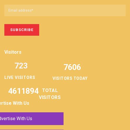
Visitors
723
7606
LIVE VISITORS
VISITORS TODAY
4611894
TOTAL
VISITORS
rtise With Us
vertise With Us