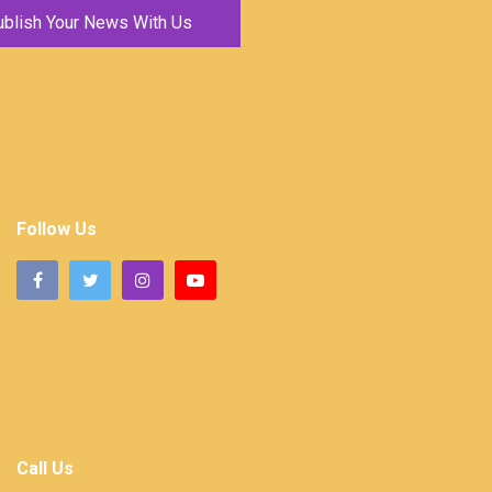
ublish Your News With Us
Follow Us
Call Us