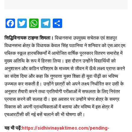
F
T
W
T
S
a
wi
h
el
h
सिद्धिविनायक टाइम्स शिमला।
विधानसभा उपमुख्य सचेतक एवं शाहपुर
ce
tt
at
e
ar
विधानसभा क्षेत्र के विधायक केवल सिंह पठानिया ने शनिवार को एस.आर.एम.
b
er
s
gr
e
पब्लिक स्कूल हारचक्कियाँ में आयोजित वार्षिक पुरस्कार वितरण समारोह में
o
A
a
मुख्य अतिथि के रूप में हिस्सा लिया। इस दौरान उन्होंने विद्यार्थियों को
o
p
m
अनुशासन और कठिन परिश्रम के माध्यम से जीवन में ऊँचे लक्ष्य प्राप्त करने
का संदेश दिया और कहा कि गुणवत्ता युक्त शिक्षा ही युवा पीढ़ी का भविष्य
k
p
उज्ज्वल कर सकती है। उन्होंने छात्रों को अपने लक्ष्य निर्धारित कर उसी के
अनुसार तैयारी करने तथा प्रतियोगी परीक्षाओं में सफलता के लिए निरंतर
प्रयास करने की सलाह दी। इस अवसर पर उन्होंने चंगर क्षेत्र के समग्र
विकास को अपनी प्राथमिकताओं में बताया और भविष्य में इस क्षेत्र में
एचआरटीसी की नई बसें चलाने की भी घोषणा की।
यह भी पढ़ें:
https://sidhivinayaktimes.com/pending-