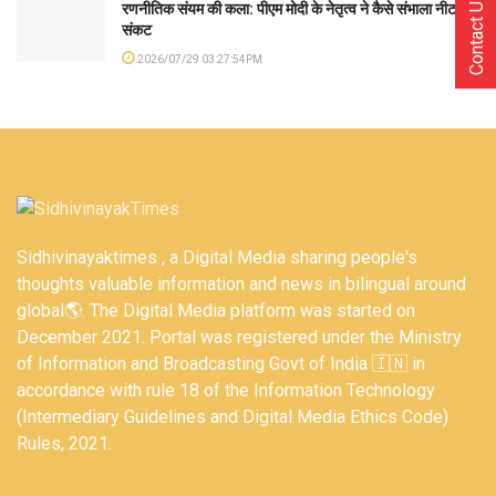
Contact Us
रणनीतिक संयम की कला: पीएम मोदी के नेतृत्व ने कैसे संभाला नीट
संकट
2026/07/29 03:27:54PM
Sidhivinayaktimes , a Digital Media sharing people's
thoughts valuable information and news in bilingual around
global🌎. The Digital Media platform was started on
December 2021. Portal was registered under the Ministry
of Information and Broadcasting Govt of India 🇮🇳 in
accordance with rule 18 of the Information Technology
(Intermediary Guidelines and Digital Media Ethics Code)
Rules, 2021.