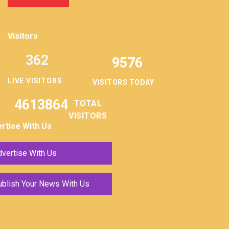
Visitors
362
9576
LIVE VISITORS
VISITORS TODAY
4613864
TOTAL
VISITORS
rtise With Us
vertise With Us
ublish Your News With Us