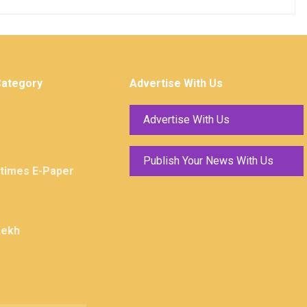
Category
Advertise With Us
Advertise With Us
Publish Your News With Us
ktimes E-Paper
Lekh