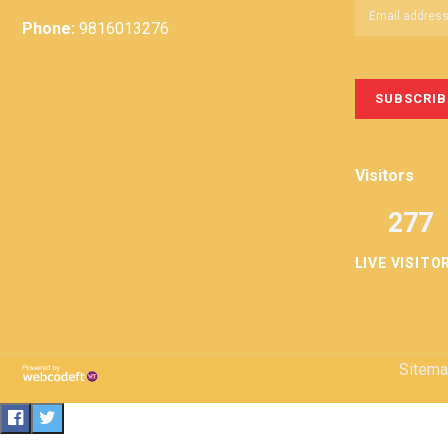
Phone:
9816013276
Visitors
277
LIVE VISITO
Sitem
Privacy
Term &
Policy
Conditions