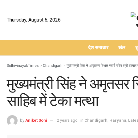
Thursday, August 6, 2026
देश समाचार
खेल
च
–
SidhivinayakTimes
>
Chandigarh
>
मुख्यमंत्री सिंह ने अमृतसर स्थित स्वर्ण मंदिर श्री दरबार 
मुख्यमंत्री सिंह ने अमृतसर स
साहिब में टेका मत्था
by
Aniket Soni
2 years ago
in
Chandigarh
,
Haryana
,
Late