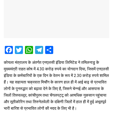
F
T
W
T
S
a
wi
h
el
h
कोयला मंत्रालय के अंतर्गत एनएलसी इंडिया लिमिटेड ने तमिलनाडु के
ce
tt
at
e
ar
मुख्यमंत्री राहत कोष में 4.30 करोड़ रुपये का योगदान दिया, जिसमें एनएलसी
b
er
s
gr
e
इंडिया के कर्मचारियों के एक दिन के वेतन के रूप में 2.30 करोड़ रुपये शामिल
o
A
a
हैं। यह सहायता चक्रवात मिचौंग के कारण हाल ही में आई बाढ़ से प्रभावित
o
p
m
लोगों के पुनरुद्धार को बढ़ावा देने के लिए है, जिसने चेन्नई और आसपास के
जिलों तिरुवल्लूर, कांचीपुरम तथा चेंगलपट्टू को अत्यधिक नुकसान पहुंचाया
k
p
और तूतीकोरिन तथा तिरुनेलवेली के दक्षिणी जिलों में हाल ही में हुई अभूतपूर्व
भारी बारिश से प्रभावित लोगों की मदद के लिए भी है।