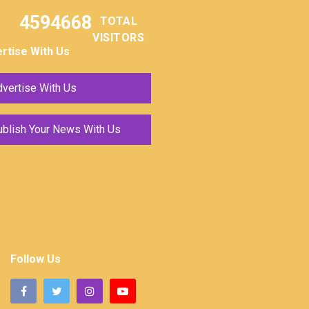
4594668
TOTAL
VISITORS
rtise With Us
vertise With Us
ublish Your News With Us
Follow Us