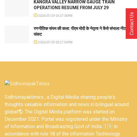
KANGRA VALLEY NARROW GAUGE TRAIN
OPERATIONS RESUME FROM JULY 29
Contact Us
2026/07/29 03:27:00PM
रणनीतिक संयम की कला: पीएम मोदी के नेतृत्व ने कैसे संभाला नीट
संकट
2026/07/29 03:27:54PM
Sidhivinayaktimes , a Digital Media sharing people's
thoughts valuable information and news in bilingual around
global🌎. The Digital Media platform was started on
December 2021. Portal was registered under the Ministry
of Information and Broadcasting Govt of India 🇮🇳 in
accordance with rule 18 of the Information Technology