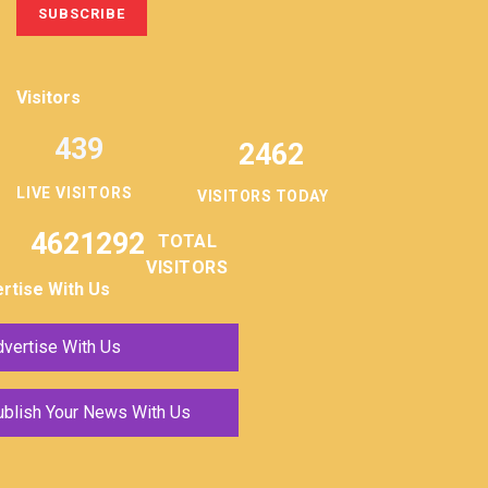
Visitors
439
2462
LIVE VISITORS
VISITORS TODAY
4621292
TOTAL
VISITORS
rtise With Us
vertise With Us
ublish Your News With Us