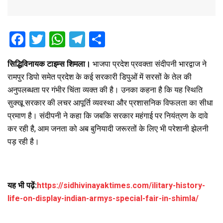
F
T
W
T
S
a
wi
h
el
h
सिद्धिविनायक टाइम्स शिमला।
भाजपा प्रदेश प्रवक्ता संदीपनी भारद्वाज ने
ce
tt
at
e
ar
रामपुर डिपो समेत प्रदेश के कई सरकारी डिपुओं में सरसों के तेल की
b
er
s
gr
e
अनुपलब्धता पर गंभीर चिंता व्यक्त की है। उनका कहना है कि यह स्थिति
o
A
a
सुक्खू सरकार की लचर आपूर्ति व्यवस्था और प्रशासनिक विफलता का सीधा
o
p
m
प्रमाण है। संदीपनी ने कहा कि जबकि सरकार महंगाई पर नियंत्रण के दावे
कर रही है, आम जनता को अब बुनियादी जरूरतों के लिए भी परेशानी झेलनी
k
p
पड़ रही है।
यह भी पढ़ें:
https://sidhivinayaktimes.com/ilitary-history-
life-on-display-indian-armys-special-fair-in-shimla/