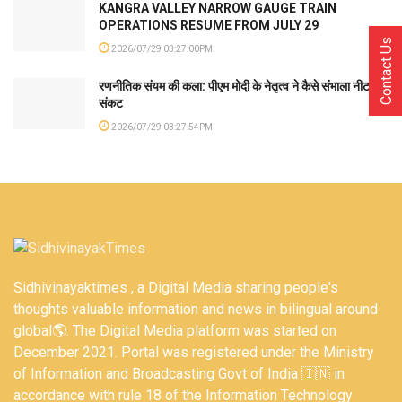
KANGRA VALLEY NARROW GAUGE TRAIN
OPERATIONS RESUME FROM JULY 29
Contact Us
2026/07/29 03:27:00PM
रणनीतिक संयम की कला: पीएम मोदी के नेतृत्व ने कैसे संभाला नीट
संकट
2026/07/29 03:27:54PM
Sidhivinayaktimes , a Digital Media sharing people's
thoughts valuable information and news in bilingual around
global🌎. The Digital Media platform was started on
December 2021. Portal was registered under the Ministry
of Information and Broadcasting Govt of India 🇮🇳 in
accordance with rule 18 of the Information Technology