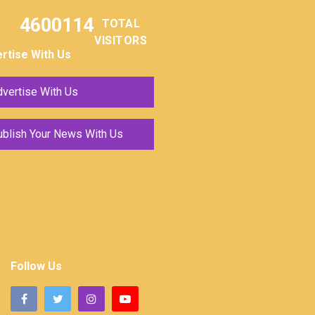
4600114
TOTAL
VISITORS
rtise With Us
vertise With Us
ublish Your News With Us
Follow Us