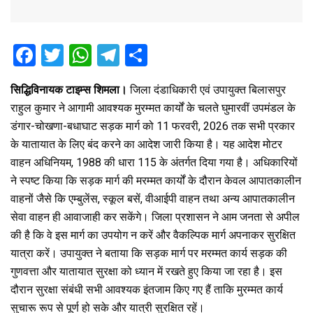
F
T
W
T
S
a
wi
h
el
h
सिद्धिविनायक टाइम्स शिमला।
जिला दंडाधिकारी एवं उपायुक्त बिलासपुर
ce
tt
at
e
ar
राहुल कुमार ने आगामी आवश्यक मुरम्मत कार्यों के चलते घुमारवीं उपमंडल के
b
er
s
gr
e
डंगार-चोखणा-बधाघाट सड़क मार्ग को 11 फरवरी, 2026 तक सभी प्रकार
o
A
a
के यातायात के लिए बंद करने का आदेश जारी किया है। यह आदेश मोटर
o
p
m
वाहन अधिनियम, 1988 की धारा 115 के अंतर्गत दिया गया है। अधिकारियों
ने स्पष्ट किया कि सड़क मार्ग की मरम्मत कार्यों के दौरान केवल आपातकालीन
k
p
वाहनों जैसे कि एम्बुलेंस, स्कूल बसें, वीआईपी वाहन तथा अन्य आपातकालीन
सेवा वाहन ही आवाजाही कर सकेंगे। जिला प्रशासन ने आम जनता से अपील
की है कि वे इस मार्ग का उपयोग न करें और वैकल्पिक मार्ग अपनाकर सुरक्षित
यात्रा करें। उपायुक्त ने बताया कि सड़क मार्ग पर मरम्मत कार्य सड़क की
गुणवत्ता और यातायात सुरक्षा को ध्यान में रखते हुए किया जा रहा है। इस
दौरान सुरक्षा संबंधी सभी आवश्यक इंतजाम किए गए हैं ताकि मुरम्मत कार्य
सुचारू रूप से पूर्ण हो सके और यात्री सुरक्षित रहें।