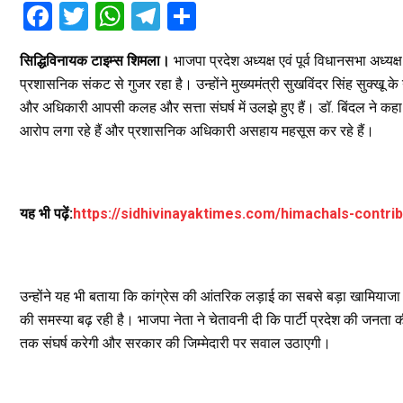
F
T
W
T
S
a
wi
h
el
h
सिद्धिविनायक टाइम्स शिमला।
भाजपा प्रदेश अध्यक्ष एवं पूर्व विधानसभा अध्
ce
tt
at
e
ar
प्रशासनिक संकट से गुजर रहा है। उन्होंने मुख्यमंत्री सुखविंदर सिंह सुक्खू 
b
er
s
gr
e
और अधिकारी आपसी कलह और सत्ता संघर्ष में उलझे हुए हैं। डॉ. बिंदल ने कहा क
o
A
a
आरोप लगा रहे हैं और प्रशासनिक अधिकारी असहाय महसूस कर रहे हैं।
o
p
m
k
p
यह भी पढ़ें:
https://sidhivinayaktimes.com/himachals-contri
उन्होंने यह भी बताया कि कांग्रेस की आंतरिक लड़ाई का सबसे बड़ा खामियाजा 
की समस्या बढ़ रही है। भाजपा नेता ने चेतावनी दी कि पार्टी प्रदेश की
तक संघर्ष करेगी और सरकार की जिम्मेदारी पर सवाल उठाएगी।