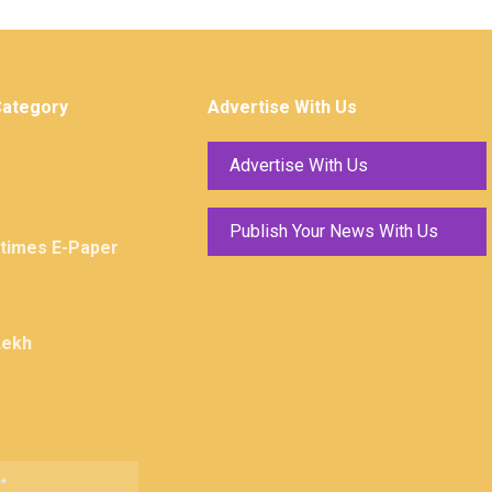
Category
Advertise With Us
Advertise With Us
Publish Your News With Us
ktimes E-Paper
Lekh