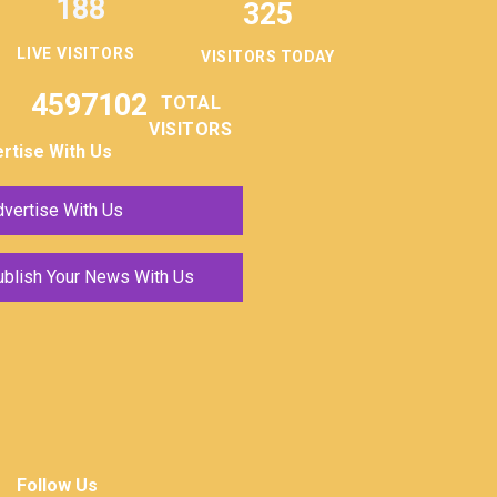
188
325
LIVE VISITORS
VISITORS TODAY
4597102
TOTAL
VISITORS
rtise With Us
vertise With Us
ublish Your News With Us
Follow Us