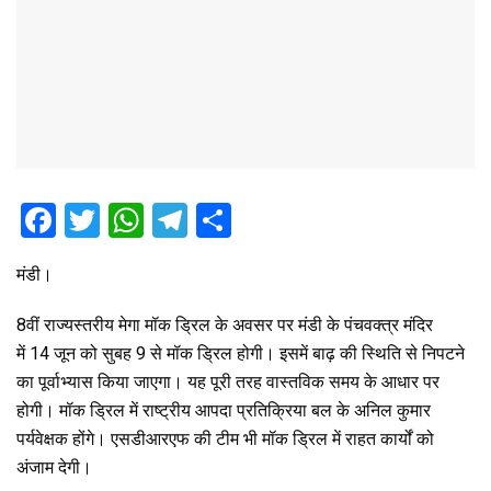
F
T
W
T
S
a
wi
h
el
h
मंडी।
ce
tt
at
e
ar
b
er
s
gr
e
8वीं राज्यस्तरीय मेगा मॉक ड्रिल के अवसर पर मंडी के पंचवक्त्र मंदिर
o
A
a
में 14 जून को सुबह 9 से मॉक ड्रिल होगी। इसमें बाढ़ की स्थिति से निपटने
का पूर्वाभ्यास किया जाएगा। यह पूरी तरह वास्तविक समय के आधार पर
o
p
m
होगी। मॉक ड्रिल में राष्ट्रीय आपदा प्रतिक्रिया बल के अनिल कुमार
k
p
पर्यवेक्षक होंगे। एसडीआरएफ की टीम भी मॉक ड्रिल में राहत कार्यों को
अंजाम देगी।