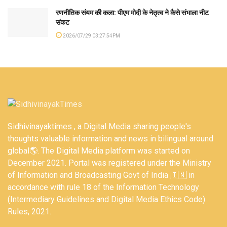
रणनीतिक संयम की कला: पीएम मोदी के नेतृत्व ने कैसे संभाला नीट
संकट
2026/07/29 03:27:54PM
Sidhivinayaktimes , a Digital Media sharing people's
thoughts valuable information and news in bilingual around
global🌎. The Digital Media platform was started on
December 2021. Portal was registered under the Ministry
of Information and Broadcasting Govt of India 🇮🇳 in
accordance with rule 18 of the Information Technology
(Intermediary Guidelines and Digital Media Ethics Code)
Rules, 2021.