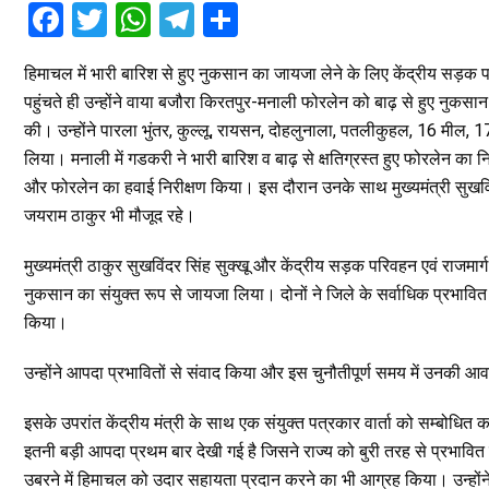
F
T
W
T
S
a
wi
h
el
h
हिमाचल में भारी बारिश से हुए नुकसान का जायजा लेने के लिए केंद्रीय सड़क पर
ce
tt
at
e
ar
पहुंचते ही उन्होंने वाया बजौरा किरतपुर-मनाली फोरलेन को बाढ़ से हुए नु
b
er
s
gr
e
की। उन्होंने पारला भुंतर, कुल्लू, रायसन, दोहलुनाला, पतलीकुहल, 16 मील,
o
A
a
लिया। मनाली में गडकरी ने भारी बारिश व बाढ़ से क्षतिग्रस्त हुए फोरलेन का निर
o
p
m
और फोरलेन का हवाई निरीक्षण किया। इस दौरान उनके साथ मुख्यमंत्री सुखविंद्र 
जयराम ठाकुर भी मौजूद रहे।
k
p
मुख्यमंत्री ठाकुर सुखविंदर सिंह सुक्खू और केंद्रीय सड़क परिवहन एवं राजमार्
नुकसान का संयुक्त रूप से जायजा लिया। दोनों ने जिले के सर्वाधिक प्रभाव
किया।
उन्होंने आपदा प्रभावितों से संवाद किया और इस चुनौतीपूर्ण समय में उनकी आवश
इसके उपरांत केंद्रीय मंत्री के साथ एक संयुक्त पत्रकार वार्ता को सम्बोधित करत
इतनी बड़ी आपदा प्रथम बार देखी गई है जिसने राज्य को बुरी तरह से प्रभावित कि
उबरने में हिमाचल को उदार सहायता प्रदान करने का भी आग्रह किया। उन्होंने क