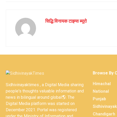
सिद्धि विनायक टाइम्स ब्यूरो
Browse By 
Himachal
Sidhivinayaktimes , a Digital Media sharing
people's thoughts valuable information and
National
news in bilingual around global🌎. The
Punjab
Digital Media platform was started on
Sidhivinaya
December 2021. Portal was registered
Chandigarh
under the Ministry of Information and