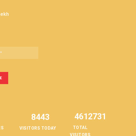
Lekh
4612731
8443
TOTAL
RS
VISITORS TODAY
VISITORS