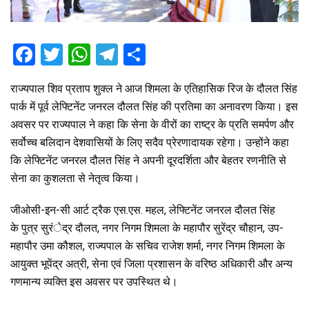
F
T
W
T
S
a
wi
h
el
h
राज्यपाल शिव प्रताप शुक्ल ने आज शिमला के एतिहासिक रिज के दौलत सिंह
ce
tt
at
e
ar
पार्क में पूर्व लेफ्टिनेंट जनरल दौलत सिंह की प्रतिमा का अनावरण किया। इस
b
er
s
gr
e
अवसर पर राज्यपाल ने कहा कि सेना के वीरों का राष्ट्र के प्रति समर्पण और
o
A
a
सर्वोच्च बलिदान देशवासियों के लिए सदैव प्रेरणादायक रहेगा। उन्होंने कहा
o
p
m
कि लेफ्टिनेंट जनरल दौलत सिंह ने अपनी दूरदर्शिता और बेहतर रणनीति से
सेना का कुशलता से नेतृत्व किया।
k
p
जीओसी-इन-सी आर्ट ट्रैक एस.एस. महल, लेफ्टिनेंट जनरल दौलत सिंह
के पुत्र सुरंेद्र दौलत, नगर निगम शिमला के महापौर सुरेंद्र चौहान, उप-
महापौर उमा कौशल, राज्यपाल के सचिव राजेश शर्मा, नगर निगम शिमला के
आयुक्त भूपेंद्र अत्री, सेना एवं जिला प्रशासन के वरिष्ठ अधिकारी और अन्य
गणमान्य व्यक्ति इस अवसर पर उपस्थित थे।