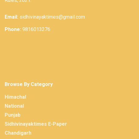
Rules, 2021.
Email:
sidhivinayaktimes@gmail.com
Phone:
9816013276
Browse By Category
Himachal
National
Punjab
Sidhivinayaktimes E-Paper
Chandigarh