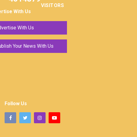
VISITORS
rtise With Us
vertise With Us
ublish Your News With Us
Follow Us