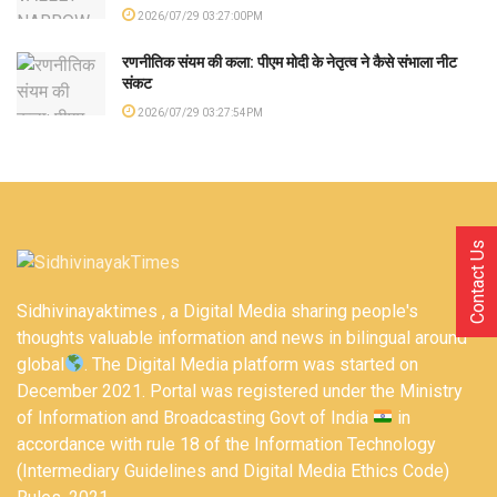
2026/07/29 03:27:00PM
रणनीतिक संयम की कला: पीएम मोदी के नेतृत्व ने कैसे संभाला नीट
संकट
2026/07/29 03:27:54PM
Contact Us
Sidhivinayaktimes , a Digital Media sharing people's
thoughts valuable information and news in bilingual around
global
. The Digital Media platform was started on
December 2021. Portal was registered under the Ministry
of Information and Broadcasting Govt of India
in
accordance with rule 18 of the Information Technology
(Intermediary Guidelines and Digital Media Ethics Code)