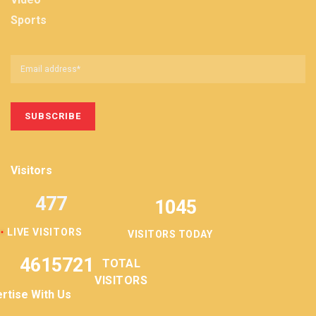
Sports
Visitors
477
1045
LIVE VISITORS
VISITORS TODAY
4615721
TOTAL
VISITORS
rtise With Us