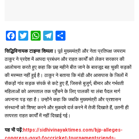
F
T
W
T
S
a
wi
h
el
h
सिद्धिविनायक टाइम्स शिमला।
पूर्व मुख्यमंत्री और नेता प्रतिपक्ष जयराम
ce
tt
at
e
ar
ठाकुर ने प्रदेश में आपदा प्रबंधन और राहत कार्यों को लेकर सरकार की
b
er
s
gr
e
आलोचना करते हुए कहा कि छह महीने बीत जाने के बावजूद बह चुकी सड़कों
o
A
a
की मरम्मत नहीं हुई है। ठाकुर ने बताया कि मंडी और आसपास के जिलों में
o
p
m
सैकड़ों गांव सड़क संपर्क से कटे हुए हैं, जिससे बुजुर्ग, बीमार और गर्भवती
महिलाओं को अस्पताल तक पहुँचने के लिए पालकी या लंबा पैदल मार्ग
k
p
अपनाना पड़ रहा है। उन्होंने कहा कि जबकि मुख्यमंत्री और प्रशासन
संस्थानों को शिफ्ट करने और मुकदमे दर्ज करने में तेजी दिखाते हैं, उतनी ही
तत्परता राहत कार्यों में नहीं दिखाई गई।
यह भी पढ़ें:
https://sidhivinayaktimes.com/bjp-alleges-
congress-govt-foccricket-tournamentsriends-