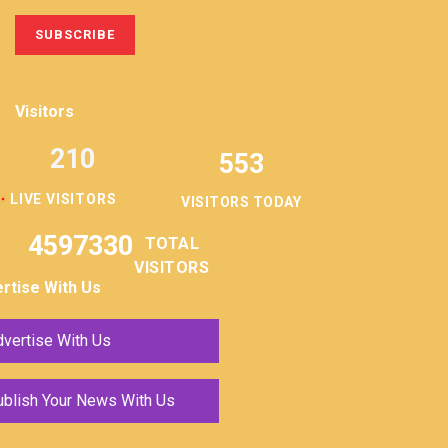
Visitors
210
553
LIVE VISITORS
VISITORS TODAY
4597330
TOTAL
VISITORS
rtise With Us
vertise With Us
ublish Your News With Us