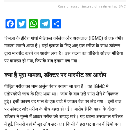
Case of assault instead of treatment at IGMC
F
T
W
T
S
a
wi
h
el
h
शिमला के इंदिरा गांधी मेडिकल कॉलेज और अस्पताल (IGMC) से एक गंभीर
ce
tt
at
e
ar
मामला सामने आया है। यहां इलाज के लिए आए एक मरीज के साथ डॉक्टर
b
er
s
gr
e
द्वारा मारपीट करने का आरोप लगा है। इस घटना का वीडियो सोशल मीडिया
o
A
a
पर वायरल हो गया, जिसके बाद हंगामा मच गया।
o
p
m
क्या है पूरा मामला, डॉक्टर पर मारपीट का आरोप
k
p
पीड़ित मरीज का नाम अर्जुन पंवार बताया जा रहा है। वह IGMC में
एंडोस्कोपी जांच के लिए आया था। जांच के बाद उसे सांस लेने में दिक्कत
हुई। इसी कारण वह पास के एक वार्ड में जाकर बेड पर लेट गया। इसी बात
पर डॉक्टर और मरीज के बीच बहस हो गई। आरोप है कि बहस के दौरान
डॉक्टर ने गुस्से में आकर मरीज को थप्पड़ मारे। यह घटना अस्पताल परिसर
में हुई, जिससे वहां मौजूद लोग डर गए। किसी ने इस घटना का वीडियो बना