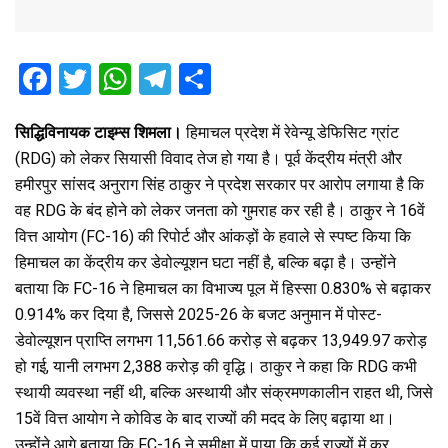
F
T
W
T
S
a
wi
h
el
h
सिद्धिविनायक टाइम्स शिमला।
हिमाचल प्रदेश में रेवेन्यू डेफिसिट ग्रांट
ce
tt
at
e
ar
(RDG) को लेकर सियासी विवाद तेज हो गया है। पूर्व केंद्रीय मंत्री और
b
er
s
gr
e
हमीरपुर सांसद अनुराग सिंह ठाकुर ने प्रदेश सरकार पर आरोप लगाया है कि
o
A
a
वह RDG के बंद होने को लेकर जनता को गुमराह कर रही है। ठाकुर ने 16वें
o
p
m
वित्त आयोग (FC-16) की रिपोर्ट और आंकड़ों के हवाले से स्पष्ट किया कि
k
p
हिमाचल का केंद्रीय कर डेवोल्यूशन घटा नहीं है, बल्कि बढ़ा है। उन्होंने
बताया कि FC-16 ने हिमाचल का विभाज्य पूल में हिस्सा 0.830% से बढ़ाकर
0.914% कर दिया है, जिससे 2025-26 के बजट अनुमान में पोस्ट-
डेवोल्यूशन प्राप्ति लगभग 11,561.66 करोड़ से बढ़कर 13,949.97 करोड़
हो गई, यानी लगभग 2,388 करोड़ की वृद्धि। ठाकुर ने कहा कि RDG कभी
स्थायी व्यवस्था नहीं थी, बल्कि अस्थायी और संक्रमणकालीन राहत थी, जिसे
15वें वित्त आयोग ने कोविड के बाद राज्यों की मदद के लिए बढ़ाया था।
उन्होंने आगे बताया कि FC-16 ने समीक्षा में पाया कि कई राज्यों में कर