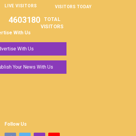
LIVE VISITORS
VISITORS TODAY
4603180
TOTAL
VISITORS
rtise With Us
vertise With Us
ublish Your News With Us
Follow Us