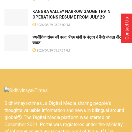
KANGRA VALLEY NARROW GAUGE TRAIN
OPERATIONS RESUME FROM JULY 29
Contact Us
2026/07/29 03:27:00PM
रणनीतिक संयम की कला: पीएम मोदी के नेतृत्व ने कैसे संभाला नीट
संकट
2026/07/29 03:27:54PM
Sidhivinayaktimes , a Digital Media sharing people's
thoughts valuable information and news in bilingual around
global🌎. The Digital Media platform was started on
December 2021. Portal was registered under the Ministry
of Information and Broadcasting Govt of India 🇮🇳 in