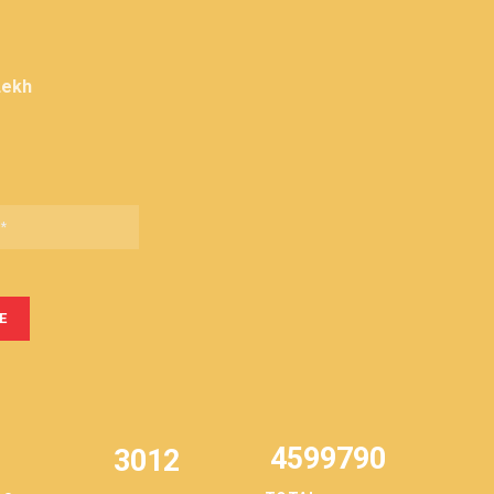
Lekh
4599790
3012