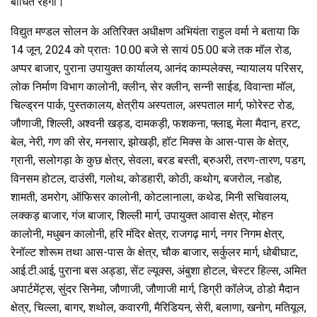
बाधित रहेगी।
o
p
m
k
p
विद्युत मण्डल सोलन के अतिरिक्त अधीक्षण अभियंता राहुल वर्मा ने बताया कि
14 जून, 2024 को प्रातः 10.00 बजे से सायं 05.00 बजे तक मॉल रोड,
अप्पर बाजार, पुराना उपायुक्त कार्यालय, आनंद काम्पलेक्स, न्यायालय परिसर,
लोक निर्माण विभाग कालोनी, क्लीन, सेर क्लीन, सन्नी साईड, विवान्ता मॉल,
चिल्ड्रन पार्क, पुस्तकालय, क्षेत्रीय अस्पताल, अस्पताल मार्ग, फोरेस्ट रोड,
जौणाजी, शिल्ली, अश्वनी खड्ड, दामकड़ी, फशकना, फ्लाइ, मेला मैदान, हरट,
बेल, नेरी, गण की सेर, मनसार, झोखड़ी, हॉट मिक्स के आस-पास के क्षेत्र,
ग्रानी, सलोगड़ा के कुछ क्षेत्र, सेवला, बरड बस्ती, ब्रुअरी, तरण-तारण, पडग,
विनसम होटल, दाउंसी, गलोथ, कोडहारी, कोठी, कथोग, बजरोल, नडोह,
शामती, डमरोग, ऑफिसर कालोनी, कोटलानाला, कथेड, मिनी सचिवालय,
लक्कड़ बाजार, गंज बाजार, शिल्ली मार्ग, उपायुक्त आवास क्षेत्र, मोहन
कालोनी, मधुबन कालोनी, हरि मंदिर क्षेत्र, राजगढ़ मार्ग, नगर निगम क्षेत्र,
रेनॉल्ट शोरूम तथा आस-पास के क्षेत्र, चौक बाजार, सर्कुलर मार्ग, धोबीघाट,
आई.टी.आई, पुराना बस अड्डा, सेंट ल्यूक्स, अंबुशा होटल, चेस्टर हिल्स, अमित
अपार्टमेंट्स, सुंदर सिनेमा, जौणाजी, जौणाजी मार्ग, डिग्री कॉलेज, ठोडो मैदान
क्षेत्र, चिल्ला, बागर, शथोल, कवारगी, मैरिडियन, सेरी, बलाणा, खनोग, मतियूल,