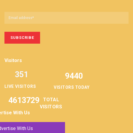
Visitors
351
9440
LIVE VISITORS
VISITORS TODAY
4613729
TOTAL
VISITORS
rtise With Us
vertise With Us