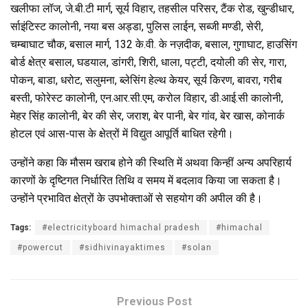
खलीफा लॉज, जे.बी.टी मार्ग, सूर्य विहार, तहसील परिसर, टैंक रोड, खुन्डीधार,
र्साइंटिस्ट कालोनी, नया बस अड्डा, पुलिस लाईन, सब्जी मण्डी, सेरी,
चम्बाघाट चौक, बसाल मार्ग, 132 के.वी. के नज़दीक, बसाल, गुगाघाट, हाउसिंग
बोर्ड क्षेत्र बसाल, घडयाल, डांगरी, शिरी, धाला, पट्टी, दयोली की सेर, गारा,
पोकन, बाडा, धरोट, सलुमना, ब्लेसिंग हेल्थ केयर, सूर्य किरण, बावरा, गरीब
बस्ती, फोरेस्ट कालोनी, एन.आर.सी.एम, करोल विहार, डी.आई.सी कालोनी,
मेहर सिंह कालोनी, बेर की सेर, जराश, बेर पानी, बेर गांव, बेर खास, कोनार्क
होटल एवं आस-पास के क्षेत्रों में विद्युत आपूर्ति बाधित रहेगी।
उन्होंने कहा कि मौसम खराब होने की स्थिति में अथवा किन्हीं अन्य अपरिहार्य
कारणों के दृष्टिगत निर्धारित तिथि व समय में बदलाव किया जा सकता है।
उन्होंने प्रभावित क्षेत्रों के उपभोक्ताओं से सहयोग की अपील की है।
Tags:
#electricityboard himachal pradesh
#himachal
#powercut
#sidhivinayaktimes
#solan
Previous Post