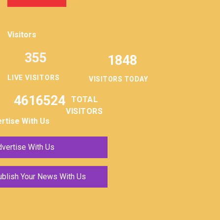
Visitors
355
1848
LIVE VISITORS
VISITORS TODAY
4616524
TOTAL
VISITORS
rtise With Us
vertise With Us
ublish Your News With Us