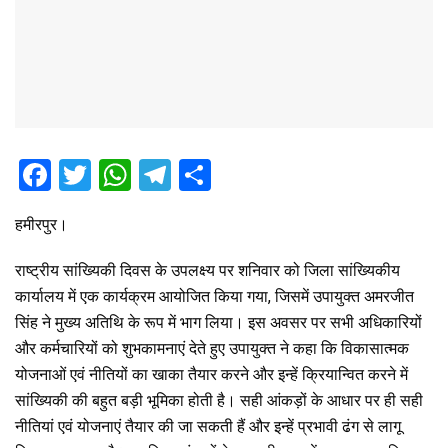
F
T
W
T
S
a
wi
h
el
h
हमीरपुर।
ce
tt
at
e
ar
b
er
s
gr
e
राष्ट्रीय सांख्यिकी दिवस के उपलक्ष्य पर शनिवार को जिला सांख्यिकीय
o
A
a
कार्यालय में एक कार्यक्रम आयोजित किया गया, जिसमें उपायुक्त अमरजीत
सिंह ने मुख्य अतिथि के रूप में भाग लिया। इस अवसर पर सभी अधिकारियों
o
p
m
और कर्मचारियों को शुभकामनाएं देते हुए उपायुक्त ने कहा कि विकासात्मक
k
p
योजनाओं एवं नीतियों का खाका तैयार करने और इन्हें क्रियान्वित करने में
सांख्यिकी की बहुत बड़ी भूमिका होती है। सही आंकड़ों के आधार पर ही सही
नीतियां एवं योजनाएं तैयार की जा सकती हैं और इन्हें प्रभावी ढंग से लागू