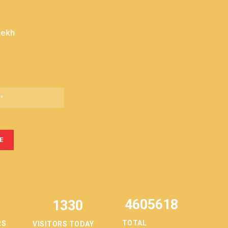
Lekh
4605618
1330
TOTAL
RS
VISITORS TODAY