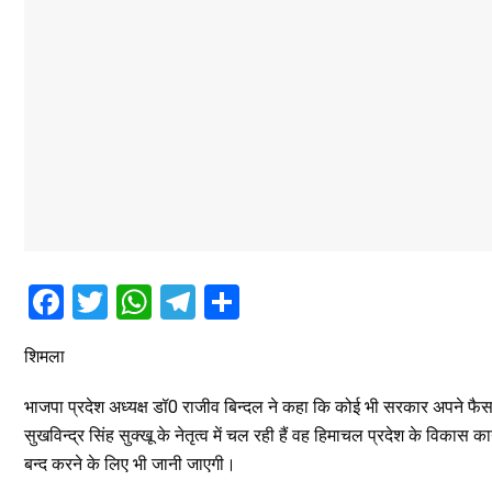
F
T
W
T
S
a
wi
h
el
h
शिमला
ce
tt
at
e
ar
b
er
s
gr
e
भाजपा प्रदेश अध्यक्ष डॉ0 राजीव बिन्दल ने कहा कि कोई भी सरकार अपने फैसल
o
A
a
सुखविन्द्र सिंह सुक्खू के नेतृत्व में चल रही हैं वह हिमाचल प्रदेश के विकास 
बन्द करने के लिए भी जानी जाएगी।
o
p
m