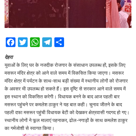
F
T
W
T
S
a
wi
h
el
h
देहरा
ce
tt
at
e
ar
युवाओं के लिए घर के नजदीक रोजगार के संसाधान उपलब्ध हों, इसके लिए
b
er
s
gr
e
मसरूर मंदिर क्षेत्र को आने वाले समय में विकसित किया जाएगा। मसरूर
o
A
a
मंदिर क्षेत्र में पर्यटन के साथ-साथ बड़ी संख्या में स्थानीय लोगों को रोजगार
o
p
m
के अवसर भी उपलब्ध हो सकते हैं। इस दृष्टि से सरकार आने वाले समय में
इस स्थान को विकसित करेगी। विधायक बनने के बाद आज पहली बार
k
p
मसरूर पहुंचने पर कमलेश ठाकुर ने यह बात कही। चुनाव जीतने के बाद
पहली दफा मसरूर पहुंची विधायक बेटी को देखकर क्षेत्रवासी गदगद हो गए।
स्थानीय लोगों ने फूल मालाएं पहनाकर, ढोल-नगाड़ों के साथ कमलेश ठाकुर
का गर्मजोशी से स्वागत किया।