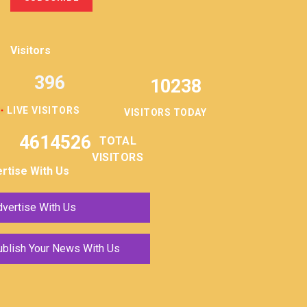
Visitors
396
10238
LIVE VISITORS
VISITORS TODAY
4614526
TOTAL
VISITORS
rtise With Us
vertise With Us
ublish Your News With Us