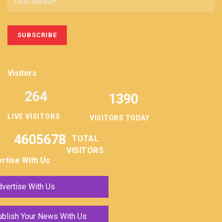
Visitors
264
1390
LIVE VISITORS
VISITORS TODAY
4605678
TOTAL
VISITORS
rtise With Us
vertise With Us
ublish Your News With Us