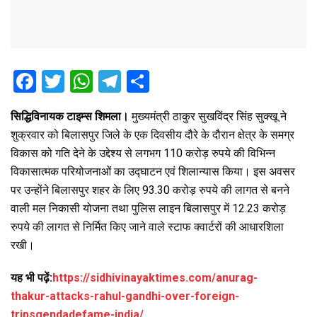
F
T
W
T
S
a
wi
h
el
h
सिद्धिविनायक टाइम्स शिमला।
मुख्यमंत्री ठाकुर सुखविंद्र सिंह सुक्खू ने
ce
tt
at
e
ar
शुक्रवार को बिलासपुर जिले के एक दिवसीय दौरे के दौरान क्षेत्र के समग्र
b
er
s
gr
e
विकास को गति देने के उद्देश्य से लगभग 110 करोड़ रुपये की विभिन्न
o
A
a
विकासात्मक परियोजनाओं का उद्घाटन एवं शिलान्यास किया। इस अवसर
o
p
m
पर उन्होंने बिलासपुर शहर के लिए 93.30 करोड़ रुपये की लागत से बनने
वाली मल निकासी योजना तथा पुलिस लाइन बिलासपुर में 12.23 करोड़
k
p
रुपये की लागत से निर्मित किए जाने वाले स्टाफ क्वार्टरों की आधारशिला
रखी।
यह भी पढ़ें:
https://sidhivinayaktimes.com/anurag-
thakur-attacks-rahul-gandhi-over-foreign-
tripsgendadefame-india/