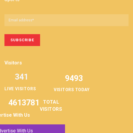
Visitors
341
9493
LIVE VISITORS
VISITORS TODAY
4613781
TOTAL
VISITORS
rtise With Us
vertise With Us