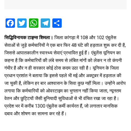
F
T
W
T
S
a
wi
h
el
h
सिद्धिविनायक टाइम्स शिमला।
जिला कांगड़ा में 108 और 102 एंबुलेंस
ce
tt
at
e
ar
सेवाओं से जुड़े कर्मचारियों ने एक बार फिर 48 घंटे की हड़ताल शुरू कर दी है,
b
er
s
gr
e
जिससे आपातकालीन स्वास्थ्य सेवाएं प्रभावित हुई हैं। एंबुलेंस यूनियन का
o
A
a
कहना है कि कर्मचारियों की लंबे समय से लंबित मांगों को लेकर न तो कंपनी
o
p
m
गंभीर है और न ही सरकार कोई ठोस कदम उठा रही है। यूनियन के जिला
प्रधान प्रशांत ने बताया कि इससे पहले भी मई और अक्टूबर में हड़ताल की
k
p
जा चुकी है, लेकिन हर बार आश्वासन के सिवा कुछ नहीं मिला। उन्होंने आरोप
लगाया कि कर्मचारियों को ओवरटाइम का भुगतान नहीं किया जाता, न्यूनतम
वेतन और छुट्टियों जैसी बुनियादी सुविधाओं से भी वंचित रखा जा रहा है।
प्रदेश भर में करीब 1300 एंबुलेंस कर्मी कार्यरत हैं, जो लगातार मानसिक
दबाव और शोषण का सामना कर रहे हैं।