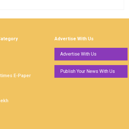
Category
Advertise With Us
Advertise With Us
Publish Your News With Us
ktimes E-Paper
Lekh