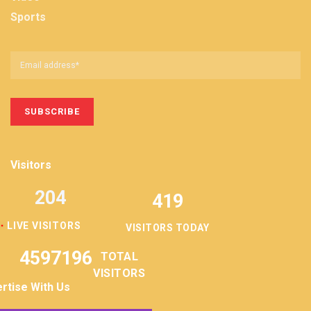
Sports
Visitors
204
419
LIVE VISITORS
VISITORS TODAY
4597196
TOTAL
VISITORS
rtise With Us