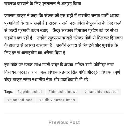
उपलब्ध
करवाने
के
लिए
प्रशासन
से
आग्रह
किया।
जयराम
ठाकुर
ने
कहा
कि
संकट
की
इस
घड़ी
में
भारतीय
जनता
पार्टी
आपदा
प्रभावितों
के
साथ
खड़ी
हैं।
सरकार
सभी
प्रभावितों
के
पुनर्वास
के
लिए
जल्दी
से
जल्दी
प्रभावी
कदम
उठाए।
केंद्र
सरकार
हिमाचल
प्रदेश
को
हर
संभव
सहयोग
कर
रही
है।
उन्होंने
खुद
प्रधानमंत्री
नरेन्द्र
मोदी
से
मिलकर
हिमाचल
के
हालात
से
अवगत
करवाया
है।
उन्होंने
आपदा
से
निपटने
और
पुनर्वास
के
लिए
हर
संभव
सहयोग
का
भरोसा
दिया
है।
इस
मौके
पर
उनके
साथ
मण्डी
सदर
विधायक
अनिल
शर्मा
,
जोगिंदर
नगर
विधायक
प्रकाश
राणा
,
बल्ह
विधायक
इन्द्र
सिंह
गांधी
और
द्रंग
विधायक
पूर्ण
चंद्र
ठाकुर
समेत
स्थानीय
नेता
और
पदाधिकारी
भी
रहे।
Tags:
#bjphimachal
#himachalnews
#mandhidissaster
#mandhiflood
#sidhivinayaktimes
Previous Post