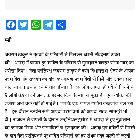
F
T
W
T
S
a
wi
h
el
h
मंडी
ce
tt
at
e
ar
b
er
s
gr
e
जयराम
ठाकुर
ने
मृतकों
के
परिवारों
से
मिलकर
अपनी
संवेदनाएं
व्यक्त
o
A
a
की।
आपदा
में
घायल
हुए
व्यक्ति
के
परिवार
से
मुलाक़ात
कर
हर
संभव
मदद
का
भरोसा
दिया।
नेता
प्रतिपक्ष
जयराम
ठाकुर
ने
द्रंग
विधानसभा
क्षेत्र
के
आपदा
o
p
m
प्रभावित
गांव
राजबन
का
दौरा
कर
आपदा
प्रभावितों
से
मिले
और
उनका
हाल
k
p
चाल
जाना।
इस
हादसे
में
चार
परिवार
के
दस
लोग
लापता
हो
गये
थे
जिनमे
से
9
लोगों
के
शवों
को
अब
तक
बरामद
किया
किया
जा
चुका
है।
एक
व्यक्ति
की
तलाश
अभी
तक
नहीं
हो
पाई
है।
जबकि
एक
घायल
व्यक्ति
का
इलाज
चल
रहा
है।
इस
दौरान
उन्होंने
सभी
आपदा
प्रभावितों
को
आपदा
राहत
सामग्री
भी
दी।
राजबन
से
वापसी
के
दौरान
उन्होंने
थलटूखोड़
में
आपदा
से
हुए
नुक़सान
का
जायज़ा
लिया
और
प्रभावितों
से
मुलाक़ात
की।
आपदा
प्रभावितों
से
मिलने
के
बाद
नेता
प्रतिपक्ष
ने
प्रभावित
परिवारों
को
हर
संभव
मदद
जल्दी
से
जल्दी