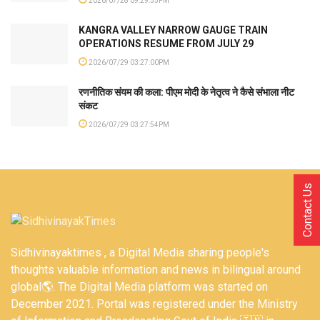
2026/07/28 09:29:55PM
KANGRA VALLEY NARROW GAUGE TRAIN
OPERATIONS RESUME FROM JULY 29
2026/07/29 03:27:00PM
रणनीतिक संयम की कला: पीएम मोदी के नेतृत्व ने कैसे संभाला नीट
संकट
2026/07/29 03:27:54PM
Contact Us
Sidhivinayaktimes , a Digital Media sharing people's
thoughts valuable information and news in bilingual around
global🌎. The Digital Media platform was started on
December 2021. Portal was registered under the Ministry