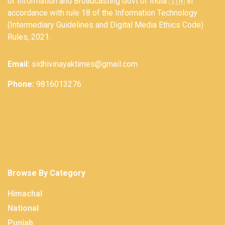
of Information and Broadcasting Govt of India 🇮🇳 in
accordance with rule 18 of the Information Technology
(Intermediary Guidelines and Digital Media Ethics Code)
Rules, 2021.
Email:
sidhivinayaktimes@gmail.com
Phone:
9816013276
Browse By Category
Himachal
National
Punjab