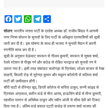
F
T
W
T
S
a
wi
h
el
h
सोलन:
भारतीय जनता पार्टी के प्रदेश अध्यक्ष डॉ. राजीव बिंदल ने आगामी
ce
tt
at
e
ar
नगर निगम सोलन के चुनावों के लिए पार्टी के अधिकृत प्रत्याशियों की सूची
b
er
s
gr
e
जारी कर दी है। इस घोषणा के साथ ही भाजपा ने चुनावी मैदान में अपनी
o
A
a
रणनीति साफ कर दी है।
o
p
m
सूची के अनुसार देऊंघाट सपरून से नीलम कुमारी, सपरून से सुषमा शर्मा,
रेलवे स्टेशन से पीयूष गर्ग और कठेड से रोहित भारद्वाज को चुनावी रण में
k
p
उतारा गया है। इसी तरह चंबाघाट सलोगड़ा से प्रियंका, लोअर बाजार से रेखा
साहनी, शिल्ली रोड़ से सुरेन्द्र कुमार और मधुवन कॉलोनी से सलिता शर्मा
पार्टी की उम्मीदवार होंगी।
चौंरी घाटी से वीरेन्द्र सूद, डिग्री कॉलेज से सरिता ठाकुर, सन्नी साइड से
प्रियंका अग्रवाल, क्लीन वार्ड से मीरा आनंद, हाऊसिंग बोर्ड से मीना कुमारी,
तहसील पतरार से अभिषेक ठाकुर और रबौण आंजी से सीमा देवी को टिकट
दिया गया है। अंतिम वार्ड बसाल पट्टी कथेड़ से तरूणा शर्मा भाजपा की