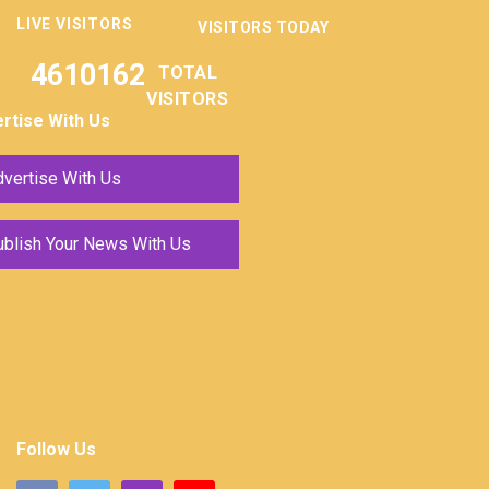
LIVE VISITORS
VISITORS TODAY
4610162
TOTAL
VISITORS
rtise With Us
vertise With Us
ublish Your News With Us
Follow Us