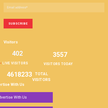
Visitors
402
3557
LIVE VISITORS
VISITORS TODAY
4618233
TOTAL
VISITORS
rtise With Us
vertise With Us