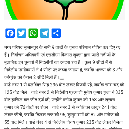
F
T
W
T
S
a
wi
h
el
h
नगर परिषद सुजानपुर के सभी 9 वार्डों के चुनाव परिणाम घोषित कर दिए गए
ce
tt
at
e
ar
हैं। निर्वाचन अधिकारी एवं एसडीएम विकास शुक्ला द्वारा जारी नतीजों के
b
er
s
gr
e
मुताबिक इन चुनावों में निर्दलीयों का दबदबा रहा है। कुल 9 सीटों में से
o
A
a
निर्दलीय उम्मीदवारों ने 4 सीटों पर कब्जा जमाया है, जबकि भाजपा को 3 और
o
p
m
कांग्रेस को केवल 2 सीटें मिली हैं।
वार्ड नंबर 1 से बलविंदर सिंह 296 वोट लेकर विजयी रहे, जबकि रमेश चंद को
k
p
125 वोट मिले। वार्ड नंबर 2 से निर्दलीय प्रत्याशी मुनीष कुमार गुप्ता ने 335
वोट हासिल कर जीत दर्ज की, उन्होंने मनोज कुमार को 158 और श्रवण
कुमार को 76 वोटों पर रोका। वार्ड नंबर 3 से ज्योतिका ठाकुर 241 वोट
लेकर जीतीं, जबकि तिलक राज को 96, कुसुम शर्मा को 82 और मनोज को
55 वोट मिले। वार्ड नंबर 4 से निर्दलीय विनय कुमार 235 वोट लेकर विजेता