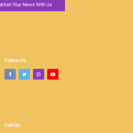
ublish Your News With Us
Follow Us
Call Us