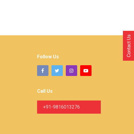
Contact Us
Follow Us
Call Us
+91-9816013276