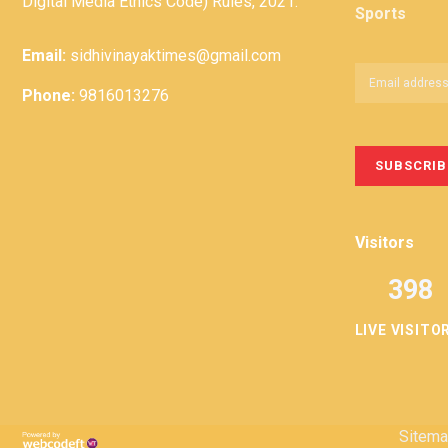
Digital Media Ethics Code) Rules, 2021.
Sports
Email:
sidhivinayaktimes@gmail.com
Phone:
9816013276
Visitors
398
LIVE VISITO
Sitem