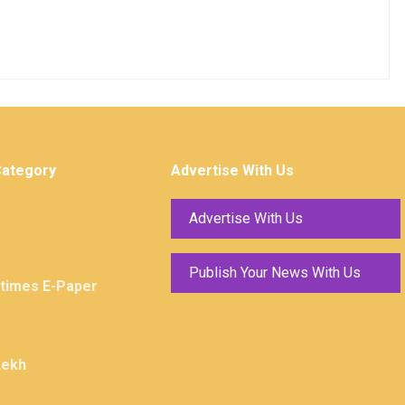
Category
Advertise With Us
Advertise With Us
Publish Your News With Us
ktimes E-Paper
Lekh