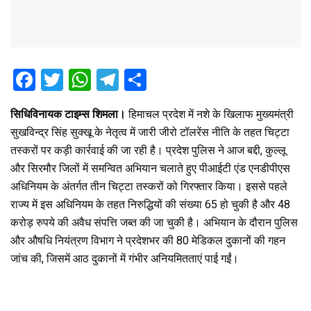
F
T
W
T
S
a
wi
h
el
h
सिधिविनायक टाइम्स शिमला।
हिमाचल प्रदेश में नशे के खिलाफ मुख्यमंत्री
ce
tt
at
e
ar
सुखविन्द्र सिंह सुक्खू के नेतृत्व में जारी जीरो टॉलरेंस नीति के तहत चिट्टा
b
er
s
gr
e
तस्करों पर कड़ी कार्रवाई की जा रही है। प्रदेश पुलिस ने आज बद्दी, कुल्लू
o
A
a
और सिरमौर जिलों में समन्वित अभियान चलाते हुए पीआईटी एंड एनडीपीएस
o
p
m
अधिनियम के अंतर्गत तीन चिट्टा तस्करों को गिरफ्तार किया। इससे पहले
राज्य में इस अधिनियम के तहत निरुद्धियों की संख्या 65 हो चुकी है और 48
k
p
करोड़ रुपये की अवैध संपत्ति जब्त की जा चुकी है। अभियान के दौरान पुलिस
और औषधि नियंत्रण विभाग ने प्रदेशभर की 80 मेडिकल दुकानों की गहन
जांच की, जिसमें आठ दुकानों में गंभीर अनियमितताएं पाई गईं।