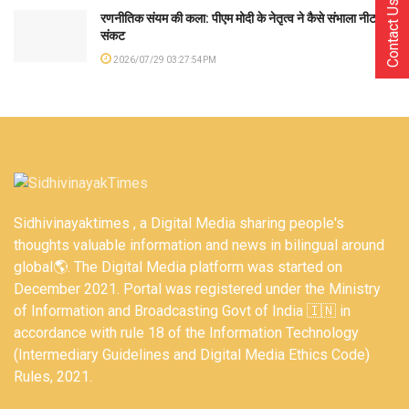
Contact Us
रणनीतिक संयम की कला: पीएम मोदी के नेतृत्व ने कैसे संभाला नीट
संकट
2026/07/29 03:27:54PM
Sidhivinayaktimes , a Digital Media sharing people's
thoughts valuable information and news in bilingual around
global🌎. The Digital Media platform was started on
December 2021. Portal was registered under the Ministry
of Information and Broadcasting Govt of India 🇮🇳 in
accordance with rule 18 of the Information Technology
(Intermediary Guidelines and Digital Media Ethics Code)
Rules, 2021.