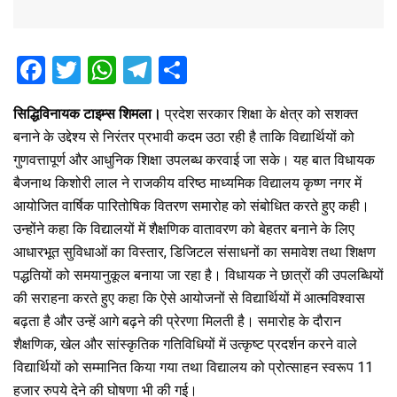
F
T
W
T
S
a
wi
h
el
h
सिद्धिविनायक टाइम्स शिमला।
प्रदेश सरकार शिक्षा के क्षेत्र को सशक्त
ce
tt
at
e
ar
बनाने के उद्देश्य से निरंतर प्रभावी कदम उठा रही है ताकि विद्यार्थियों को
b
er
s
gr
e
गुणवत्तापूर्ण और आधुनिक शिक्षा उपलब्ध करवाई जा सके। यह बात विधायक
o
A
a
बैजनाथ किशोरी लाल ने राजकीय वरिष्ठ माध्यमिक विद्यालय कृष्ण नगर में
o
p
m
आयोजित वार्षिक पारितोषिक वितरण समारोह को संबोधित करते हुए कही।
उन्होंने कहा कि विद्यालयों में शैक्षणिक वातावरण को बेहतर बनाने के लिए
k
p
आधारभूत सुविधाओं का विस्तार, डिजिटल संसाधनों का समावेश तथा शिक्षण
पद्धतियों को समयानुकूल बनाया जा रहा है। विधायक ने छात्रों की उपलब्धियों
की सराहना करते हुए कहा कि ऐसे आयोजनों से विद्यार्थियों में आत्मविश्वास
बढ़ता है और उन्हें आगे बढ़ने की प्रेरणा मिलती है। समारोह के दौरान
शैक्षणिक, खेल और सांस्कृतिक गतिविधियों में उत्कृष्ट प्रदर्शन करने वाले
विद्यार्थियों को सम्मानित किया गया तथा विद्यालय को प्रोत्साहन स्वरूप 11
हजार रुपये देने की घोषणा भी की गई।