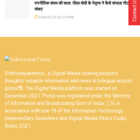
Contact Us
रणनीतिक संयम की कला: पीएम मोदी के नेतृत्व ने कैसे संभाला नीट
संकट
2026/07/29 03:27:54PM
Sidhivinayaktimes , a Digital Media sharing people's
thoughts valuable information and news in bilingual around
global🌎. The Digital Media platform was started on
December 2021. Portal was registered under the Ministry
of Information and Broadcasting Govt of India 🇮🇳 in
accordance with rule 18 of the Information Technology
(Intermediary Guidelines and Digital Media Ethics Code)
Rules, 2021.