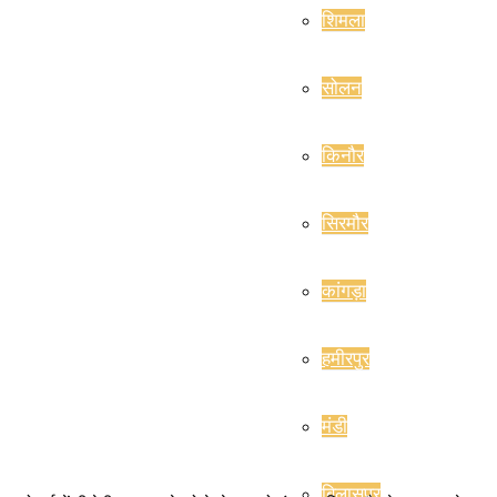
शिमला
सोलन
किनौर
सिरमौर
कांगड़ा
हमीरपुर
मंडी
बिलासपुर