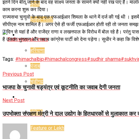
इतने दिन बीत जाने के बाद वह साक्ष्य जनता के सामने क्यों नही रख पाए है। मालोत
कुल्लू
काम करना शुरू कर दिया।
राज्यसभा चुनावो के बाद एक एफआईआर शिमला के थाने में दर्ज की गई थी । इसम
लाहुल-स्पीति
सीपीएस नाम शामिल है। अगर ऐसे ही फर्जी एफआईआर होती रही तो जनता समझ सकती है
7 दिन से यहां है और राजेंद्र राणा व लखनपाल के विरोध में बोल रहे है। परंतु पास म
राज्य
है उसका भुगतान और जवाब कांग्रेस पार्टी को देना पड़ेगा। सुधीर ने कहा कि विशेष
हरियाणा
Tags:
#himachalbjp
#himachalcongress
#sudhir sharma
#sukhvi
पंजाब
Previous Post
चंडीगढ़
भाजपा के चुनावी षड्यंत्र एवं कूटनीति का जवाब देगी जनता
राजनीति
Next Post
वीडियो
उपभोक्ता संरक्षण मंत्री ने दाल उद्योग के हितधारकों से मुलाकात कर
Feature or Lekh