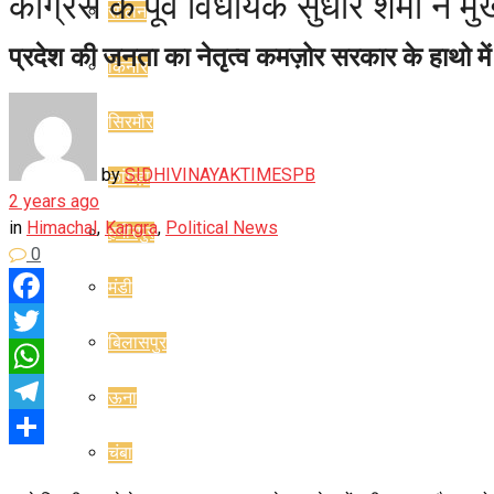
कांग्रेस के पूर्व विधायक सुधीर शर्मा ने म
सोलन
प्रदेश की जनता का नेतृत्व कमज़ोर सरकार के हाथो में
किनौर
सिरमौर
by
SIDHIVINAYAKTIMESPB
कांगड़ा
2 years ago
in
Himachal
,
Kangra
,
Political News
हमीरपुर
0
मंडी
Facebook
बिलासपुर
Twitter
WhatsApp
ऊना
Telegram
चंबा
Share