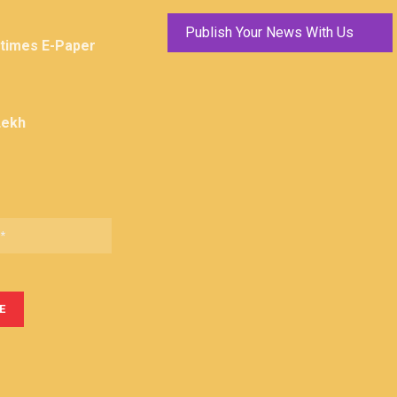
Publish Your News With Us
ktimes E-Paper
Lekh