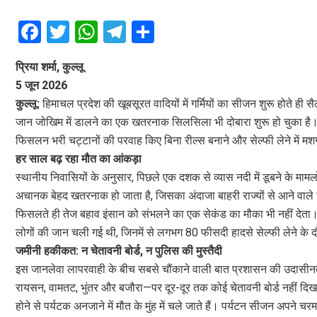
F
T
W
T
S
a
wi
h
el
h
प्रिया शर्मा, कुल्लू
ce
tt
at
e
ar
5 जून 2026
b
er
s
gr
e
कुल्लू:
हिमाचल प्रदेश की खूबसूरत वादियों में गर्मियों का सीजन शुरू होते ही
o
A
a
जान जोखिम में डालने का एक खतरनाक सिलसिला भी दोबारा शुरू हो चुका है। म
o
p
m
फिसलन भरी चट्टानों की परवाह किए बिना रील्स बनाने और सेल्फी लेने में मशग
हर साल बढ़ रहा मौत का आंकड़ा
k
p
स्थानीय निवासियों के अनुसार, पिछले एक दशक से व्यास नदी में डूबने के मामल
अचानक बेहद खतरनाक हो जाता है, जिसका अंदाजा बाहरी राज्यों से आने वाले सै
फिसलते ही तेज बहाव इंसान को संभलने का एक सेकंड का मौका भी नहीं देता। आ
लोगों की जान चली गई थी, जिनमें से लगभग 80 फीसदी हादसे सेल्फी लेने के द
जमीनी हकीकत: न चेतावनी बोर्ड, न पुलिस की मुस्तैदी
इस जानलेवा लापरवाही के बीच सबसे चौंकाने वाली बात प्रशासन की उदासीन
रायसन, वामतट, भुंतर और बजौरा—पर दूर-दूर तक कोई चेतावनी बोर्ड नहीं दिखाई
होने से पर्यटक अनजाने में मौत के मुंह में चले जाते हैं। पर्यटन सीजन अपने च