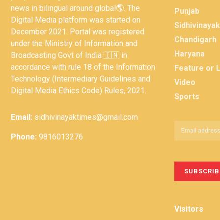
news in bilingual around global🌎. The
Punjab
Digital Media platform was started on
Sidhivinaya
December 2021. Portal was registered
Chandigarh
under the Ministry of Information and
Haryana
Broadcasting Govt of India 🇮🇳 in
accordance with rule 18 of the Information
Feature or 
Technology (Intermediary Guidelines and
Video
Digital Media Ethics Code) Rules, 2021.
Sports
Email:
sidhivinayaktimes@gmail.com
Phone:
9816013276
Visitors